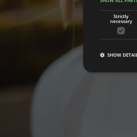
SHOW ALL PART
Strictly
necessary
SHOW DETAI
Strictly necessary co
used properly without
Name
CookieScriptConse