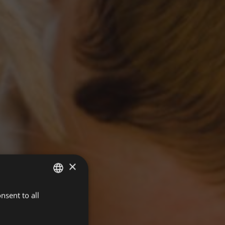
×
nsent to all
ITALIAN
ENGLISH