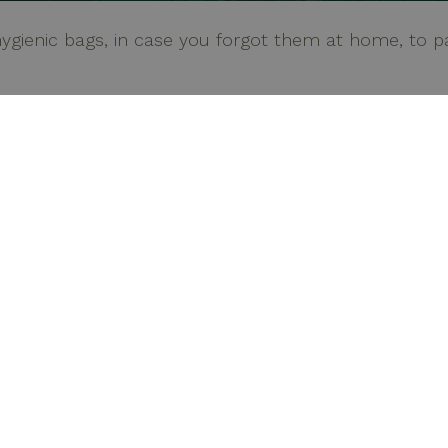
ygienic bags, in case you forgot them at home, to 
Place Hotel
Useful pages
My Place
Paolo Mantegazza, 5
Rimini – Marina Centro (RN)
Rooms
o@myplacehotel.it
Breakfast & Restaurant
0541 23982
My Rooftop Garden
Meeting & BusinessPoint
099014A1LAKKF5BB
Pool