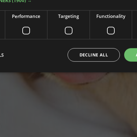
NERS
(1900) →
Performance
Targeting
Functionality
LS
DECLINE ALL
Strictly necessary
Performance
Targeting
Functionality
Unclassifie
okies allow core website functionality such as user login and account management. Th
 strictly necessary cookies.
Provider / Domain
Expiration
Description
nt
4 weeks 2
Questo cookie viene utilizzato dal servizio 
CookieScript
days
per ricordare le preferenze di consenso sui co
.myplacehotel.it
È necessario che il banner dei cookie di Coo
funzioni correttamente.