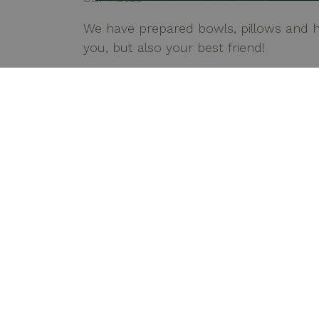
We have prepared bowls, pillows and h
you, but also your best friend!
My 
Viale 
47921 
inf
+39 
CIN IT
facebook
instagram