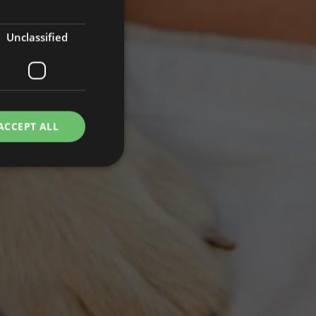
GERMAN
FRENCH
Unclassified
RUSSIAN
ACCEPT ALL
d
e website cannot be
Cookie-Script.com
okie dei visitatori.
kie-Script.com